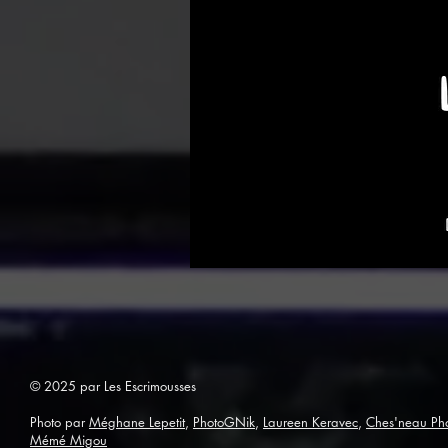
© 2025 par Les Escrimousses
Photo par
Méghane Lepetit
,
PhotoGNik
,
Laureen Keravec
,
Ches'neau Ph
Mémé Migou